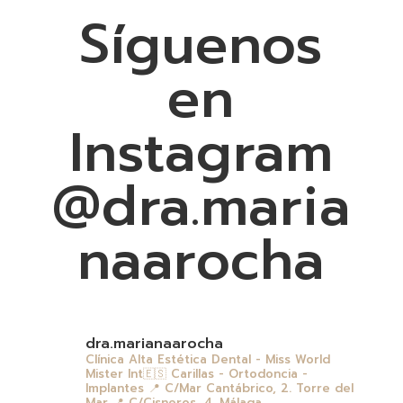
Síguenos
en
Instagram
@dra.maria
naarocha
dra.marianaarocha
Clínica Alta Estética Dental - Miss World
Mister Int🇪🇸
Carillas - Ortodoncia -
Implantes
📍 C/Mar Cantábrico, 2. Torre del
Mar
📍 C/Cisneros, 4. Málaga