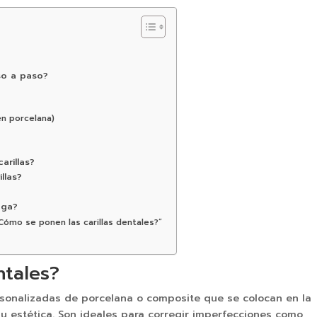
so a paso?
en porcelana)
arillas?
llas?
aga?
Cómo se ponen las carillas dentales?”
ntales?
ersonalizadas de porcelana o composite que se colocan en la
su estética. Son ideales para corregir imperfecciones como