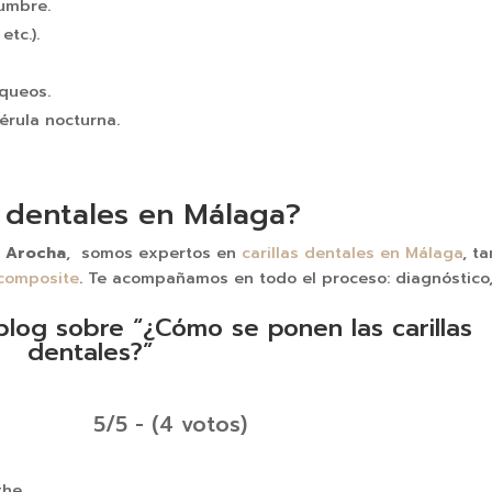
tumbre.
etc.).
equeos.
érula nocturna.
s dentales en Málaga?
a Arocha
, somos expertos en
carillas dentales en Málaga
, t
 composite
. Te acompañamos en todo el proceso: diagnóstico
blog sobre “¿Cómo se ponen las carillas
dentales?”
5/5 - (4 votos)
the