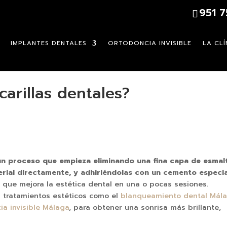
951 
IMPLANTES DENTALES
ORTODONCIA INVISIBLE
LA CLÍ
arillas dentales?
 un proceso que empieza eliminando una fina capa de esmal
rial directamente, y adhiriéndolas con un cemento especia
que mejora la estética dental en una o pocas sesiones.
tratamientos estéticos como el
blanqueamiento dental Mál
ia invisible Málaga
, para obtener una sonrisa más brillante,