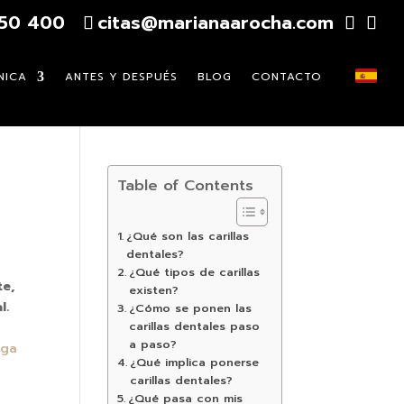
750 400
citas@marianaarocha.com
NICA
ANTES Y DESPUÉS
BLOG
CONTACTO
Table of Contents
¿Qué son las carillas
dentales?
¿Qué tipos de carillas
te,
existen?
l.
¿Cómo se ponen las
carillas dentales paso
a paso?
aga
¿Qué implica ponerse
carillas dentales?
¿Qué pasa con mis