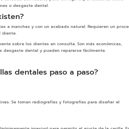
ones o desgaste dental.
xisten?
ntes a manchas y con un acabado natural. Requieren un proc
 diente.
amente sobre los dientes en consulta. Son más económicas,
 desgaste dental y pueden repararse fácilmente.
llas dentales paso a paso?
ivas. Se toman radiografías y fotografías para diseñar el
ínimamente invasivo) para permitir el ajuste de la carilla. E