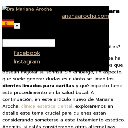
¿Cuánto se liman los dientes para
951 750 400
citas@marianaarocha.com
poner carillas?
▾
Facebook
Seleccionar página
por
|
Oct 7, 2024
|
Estética dental
Instagram
Facebook
El proceso de colocación de carillas dentales se ha
Instagram
convertido en una opción popular para aquellos que
desean mejorar su sonrisa. Sin embargo, un aspecto
que suele generar dudas es cuánto se liman los
dientes limados para carillas
y qué impacto tiene
este procedimiento en la salud bucal. A
continuación, en este artículo nuevo de Mariana
Arocha,
clínica estética dental
, exploraremos en
detalle este tema crucial para quienes están
considerando someterse a este tratamiento estético.
Además, si estás considerando otras alternativas